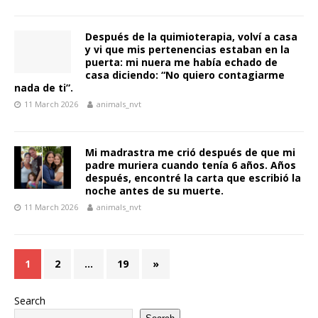
Después de la quimioterapia, volví a casa
y vi que mis pertenencias estaban en la
puerta: mi nuera me había echado de
casa diciendo: “No quiero contagiarme
nada de ti”.
11 March 2026
animals_nvt
Mi madrastra me crió después de que mi
padre muriera cuando tenía 6 años. Años
después, encontré la carta que escribió la
noche antes de su muerte.
11 March 2026
animals_nvt
1
2
…
19
»
Search