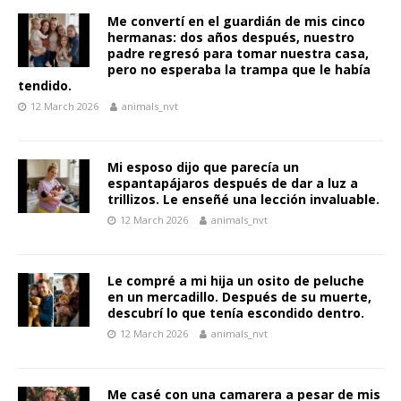
Me convertí en el guardián de mis cinco
hermanas: dos años después, nuestro
padre regresó para tomar nuestra casa,
pero no esperaba la trampa que le había
tendido.
12 March 2026
animals_nvt
Mi esposo dijo que parecía un
espantapájaros después de dar a luz a
trillizos. Le enseñé una lección invaluable.
12 March 2026
animals_nvt
Le compré a mi hija un osito de peluche
en un mercadillo. Después de su muerte,
descubrí lo que tenía escondido dentro.
12 March 2026
animals_nvt
Me casé con una camarera a pesar de mis