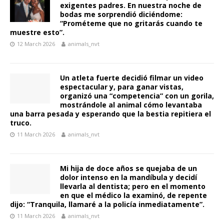
exigentes padres. En nuestra noche de
bodas me sorprendió diciéndome:
“Prométeme que no gritarás cuando te
muestre esto”.
12 March 2026
animals_nvt
Un atleta fuerte decidió filmar un video
espectacular y, para ganar vistas,
organizó una “competencia” con un gorila,
mostrándole al animal cómo levantaba
una barra pesada y esperando que la bestia repitiera el
truco.
11 March 2026
animals_nvt
Mi hija de doce años se quejaba de un
dolor intenso en la mandíbula y decidí
llevarla al dentista; pero en el momento
en que el médico la examinó, de repente
dijo: “Tranquila, llamaré a la policía inmediatamente”.
11 March 2026
animals_nvt